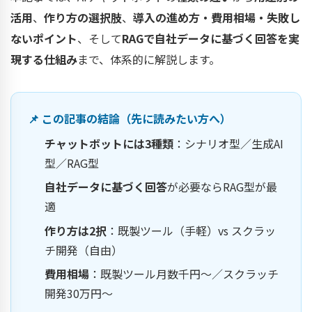
活用
、
作り方の選択肢
、
導入の進め方・費用相場・失敗し
ないポイント
、そして
RAGで自社データに基づく回答を実
現する仕組み
まで、体系的に解説します。
📌 この記事の結論（先に読みたい方へ）
チャットボットには3種類
：シナリオ型／生成AI
型／RAG型
自社データに基づく回答
が必要ならRAG型が最
適
作り方は2択
：既製ツール（手軽）vs スクラッ
チ開発（自由）
費用相場
：既製ツール月数千円〜／スクラッチ
開発30万円〜