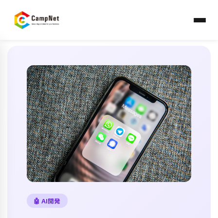
HOME
›
ブログ
› AIチャットボットの作り方・導入ガイド
🤖 AI開発