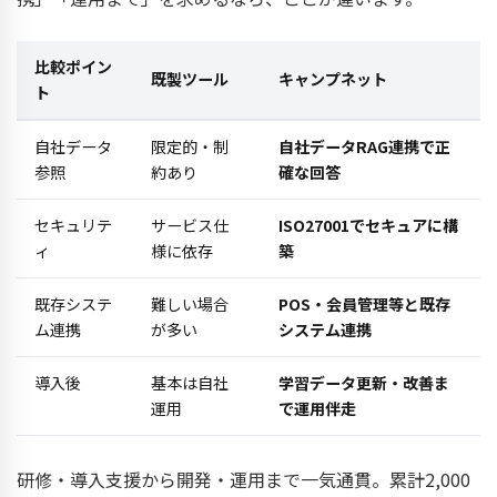
比較ポイン
既製ツール
キャンプネット
ト
自社データ
限定的・制
自社データRAG連携で正
参照
約あり
確な回答
セキュリテ
サービス仕
ISO27001でセキュアに構
ィ
様に依存
築
既存システ
難しい場合
POS・会員管理等と既存
ム連携
が多い
システム連携
導入後
基本は自社
学習データ更新・改善ま
運用
で運用伴走
研修・導入支援から開発・運用まで一気通貫。累計2,000