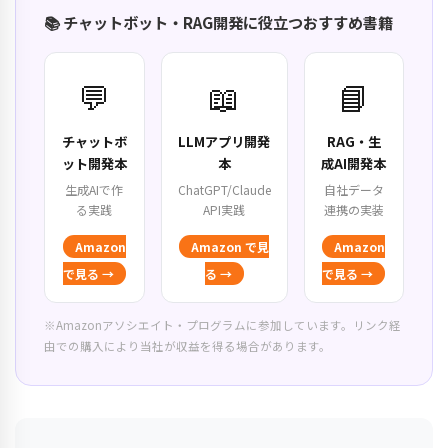
📚 チャットボット・RAG開発に役立つおすすめ書籍
💬
📖
📘
チャットボ
LLMアプリ開発
RAG・生
ット開発本
本
成AI開発本
生成AIで作
ChatGPT/Claude
自社データ
る実践
API実践
連携の実装
Amazon
Amazon で見
Amazon
で見る →
る →
で見る →
※Amazonアソシエイト・プログラムに参加しています。リンク経
由での購入により当社が収益を得る場合があります。