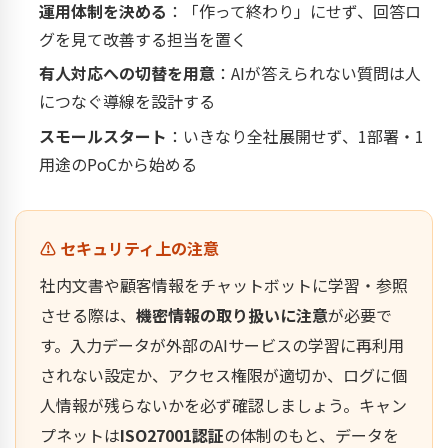
運用体制を決める
：「作って終わり」にせず、回答ロ
グを見て改善する担当を置く
有人対応への切替を用意
：AIが答えられない質問は人
につなぐ導線を設計する
スモールスタート
：いきなり全社展開せず、1部署・1
用途のPoCから始める
⚠️ セキュリティ上の注意
社内文書や顧客情報をチャットボットに学習・参照
させる際は、
機密情報の取り扱いに注意
が必要で
す。入力データが外部のAIサービスの学習に再利用
されない設定か、アクセス権限が適切か、ログに個
人情報が残らないかを必ず確認しましょう。キャン
プネットは
ISO27001認証
の体制のもと、データを