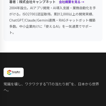
著者：株式会社キャンプネット
会社概要を見る →
2004年設立。AIアプリ開発・AI導入支援・業務自動化を手
がける。ISO27001認証取得。累計2,000以上の開発実績、
ChatGPT/Claude/Gemini連携・RAGチャットボット構築
多数。中小企業向けに「使えるAI」を一気通貫でサポー
ト。
常識を壊し、ワクワクする"ITの当たり前"を、日本から世界
へ。