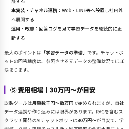
証する
本実装・チャネル連携
：Web・LINE等へ設置し社内外
へ展開する
運用・改善
：回答ログを見て学習データを継続的に更
新する
最大のポイントは
「学習データの準備」
です。チャットボ
ットの回答精度は、参照させる元データの整備状況でほぼ
決まります。
⑤ 費用相場｜30万円〜が目安
既製ツールは
月額数千円〜数万円
で始められますが、自社
データ連携や作り込みには限界があります。RAGを含むス
クラッチ開発のAIチャットボットは
30万円〜
が目安で、学
習データ量・連携チャネル数・回答精度の要求水準によっ