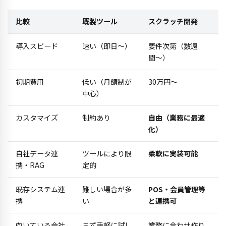
比較
既製ツール
スクラッチ開発
導入スピード
速い（即日〜）
要件次第（数週
間〜）
初期費用
低い（月額制が
30万円〜
中心）
カスタマイズ
制約あり
自由（業務に最適
化）
自社データ連
ツールにより限
柔軟に実装可能
携・RAG
定的
既存システム連
難しい場合が多
POS・会員管理等
携
い
と連携可
向いている会社
まず手軽に試し
業務に合わせ作り