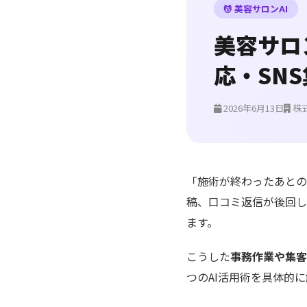
💆 美容サロンAI
美容サロ
応・SN
2026年6月13日
株
「施術が終わったあとの
稿、口コミ返信が後回し
ます。
こうした
事務作業や集客
つのAI活用術を具体的