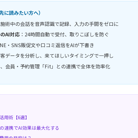
（先に読みたい方へ）
：施術中の会話を音声認識で記録、入力の手間をゼロに
のAI対応
：24時間自動で受付、取りこぼしを防ぐ
INE・SNS販促文や口コミ返信をAIが下書き
顧客データを分析し、来てほしいタイミングで一押し
、会員・予約管理「Fit」との連携で全体を効率化
活用術【6選】
の連携でAI効果は最大化する
、費用の目安は？