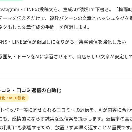
nstagram・LINEの投稿文を、生成AIが数秒で下書き。「梅
テーマを伝えるだけで、複数パターンの文章とハッシュタグを
ネタ出しと文章作成の手間」を解消します。
SNS・LINE配信が後回しになりがち／集客発信を強化したい
雰囲気・トーンをAIに学習させると、自店らしい文章が安定し
eクチコミ・口コミ返信の自動化
化・MEO強化
ホットペッパー等に寄せられる口コミへの返信を、AIが内容に合
にも、感情的にならず誠実な返信案を提示します。返信率の高
店の判断にも影響するため、放置せず素早く返すことが重要です