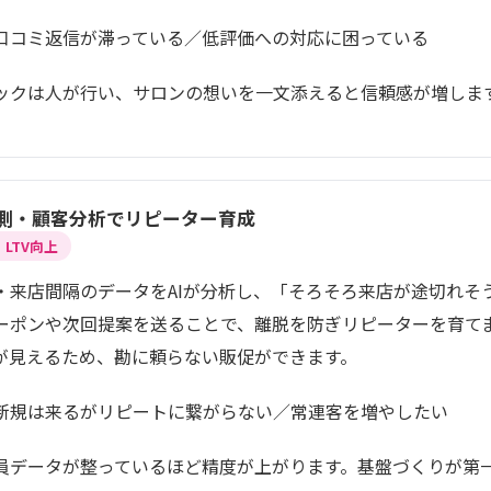
口コミ返信が滞っている／低評価への対応に困っている
ックは人が行い、サロンの想いを一文添えると信頼感が増しま
予測・顧客分析でリピーター育成
LTV向上
・来店間隔のデータをAIが分析し、「そろそろ来店が途切れそ
ーポンや次回提案を送ることで、離脱を防ぎリピーターを育て
が見えるため、勘に頼らない販促ができます。
新規は来るがリピートに繋がらない／常連客を増やしたい
員データが整っているほど精度が上がります。基盤づくりが第