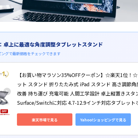
シ：卓上に最適な角度調整タブレットスタンド
ショッピングで最新価格をチェックできます
【お買い物マラソン35%OFFクーポン】☆楽天1位！☆U
ット スタンド 折りたたみ式 iPad スタンド 高さ調節
改善 持ち運び 充電可能 人間工学設計 卓上縦置きスタンド iP
Surface/Switchに対応 4.7-12.9インチ対応タブレ
楽天市場で見る
Yahoo!ショッピングで見る