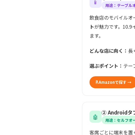
📱
用途：テーブルオ
飲食店のモバイルオー
ト
が魅力です。10.9
ます。
どんな店に向く：
長
選ぶポイント：
テー
Amazonで探す →
② Andro
🤖
用途：セルフオ
客席ごとに端末を置