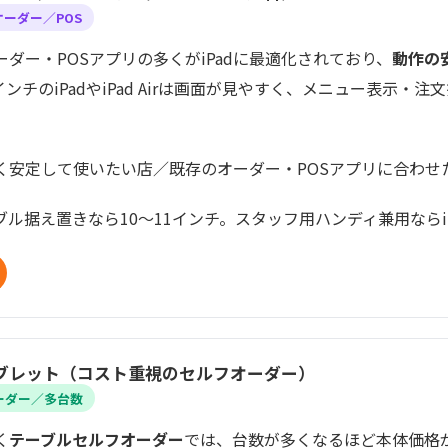
ーダー／POS
ダー・POSアプリの多くがiPadに最適化されており、
動作の
インチのiPadやiPad Airは画面が見やすく、メニュー表示・
く安定して使いたい店／既存のオーダー・POSアプリに合わせ
ブル据え置きなら10〜11インチ。スタッフ用ハンディ兼用ならiPa
idタブレット（コスト重視のセルフオーダー）
ーダー／多台数
く
テーブルセルフオーダー
では、台数が多くなるほど本体価格が