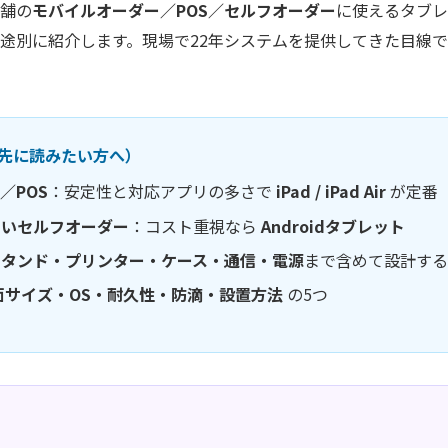
舗の
モバイルオーダー／POS／セルフオーダー
に使えるタブレ
途別に紹介します。現場で22年システムを提供してきた目線
（先に読みたい方へ）
／POS
：安定性と対応アプリの多さで
iPad / iPad Air
が定番
たいセルフオーダー
：コスト重視なら
Androidタブレット
スタンド・プリンター・ケース・通信・電源
まで含めて設計する
面サイズ・OS・耐久性・防滴・設置方法
の5つ