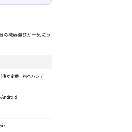
後の機器選びが一気にラ
チ前後が定番。携帯ハンデ
droid
安心