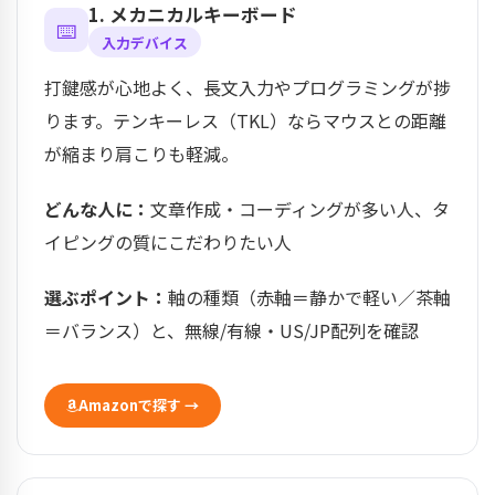
1. メカニカルキーボード
⌨️
入力デバイス
打鍵感が心地よく、長文入力やプログラミングが捗
ります。テンキーレス（TKL）ならマウスとの距離
が縮まり肩こりも軽減。
どんな人に：
文章作成・コーディングが多い人、タ
イピングの質にこだわりたい人
選ぶポイント：
軸の種類（赤軸＝静かで軽い／茶軸
＝バランス）と、無線/有線・US/JP配列を確認
Amazonで探す →