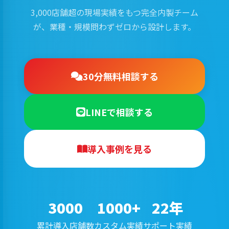
3,000店舗超の現場実績をもつ完全内製チーム
が、業種・規模問わずゼロから設計します。
30分無料相談する
LINEで相談する
導入事例を見る
3000
1000+
22年
累計導入店舗数
カスタム実績
サポート実績